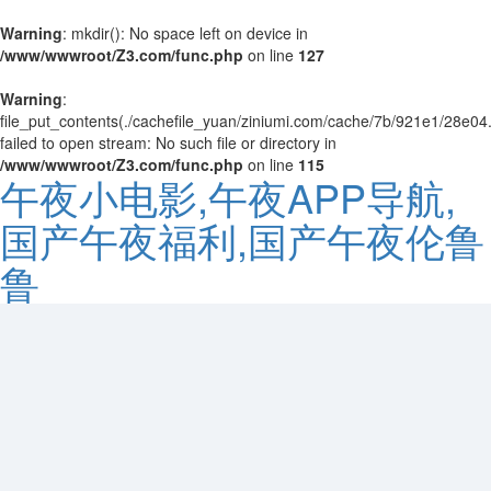
Warning
: mkdir(): No space left on device in
/www/wwwroot/Z3.com/func.php
on line
127
Warning
:
file_put_contents(./cachefile_yuan/ziniumi.com/cache/7b/921e1/28e04.
failed to open stream: No such file or directory in
/www/wwwroot/Z3.com/func.php
on line
115
午夜小电影,午夜APP导航,
国产午夜福利,国产午夜伦鲁
鲁