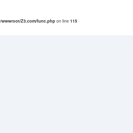
/wwwroot/Z3.com/func.php
on line
115