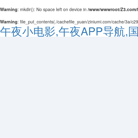
Warning
: mkdir(): No space left on device in
/www/wwwroot/Z3.com/
Warning
: file_put_contents(./cachefile_yuan/ziniumi.com/cache/3a/c294
午夜小电影,午夜APP导航,