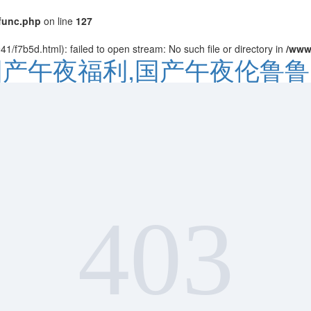
func.php
on line
127
1/f7b5d.html): failed to open stream: No such file or directory in
/www
国产午夜福利,国产午夜伦鲁鲁
403