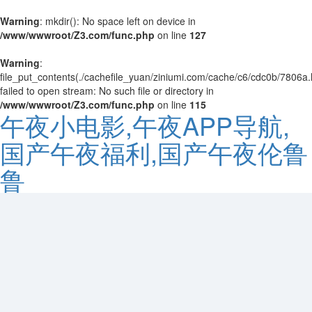
Warning
: mkdir(): No space left on device in
/www/wwwroot/Z3.com/func.php
on line
127
Warning
:
file_put_contents(./cachefile_yuan/ziniumi.com/cache/c6/cdc0b/7806a.
failed to open stream: No such file or directory in
/www/wwwroot/Z3.com/func.php
on line
115
午夜小电影,午夜APP导航,
国产午夜福利,国产午夜伦鲁
鲁